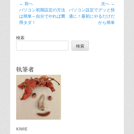
リ
投
← 前へ
次へ →
ー
前
次
パソコン初期設定の方法
パソコン設定でグッと快
稿
の
の
は簡単～自分でやれば費
適に！最初にやるだけだ
ナ
投
投
用タダ！
から簡単
ビ
稿:
稿:
ゲ
検索
ー
検索
シ
ョ
ン
執筆者
KIMIE