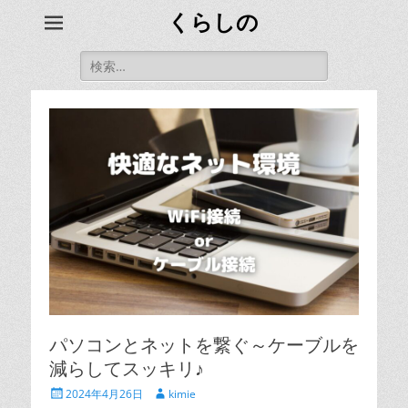
くらしの
検
索:
パソコンとネットを繋ぐ～ケーブルを
減らしてスッキリ♪
投
投
2024年4月26日
kimie