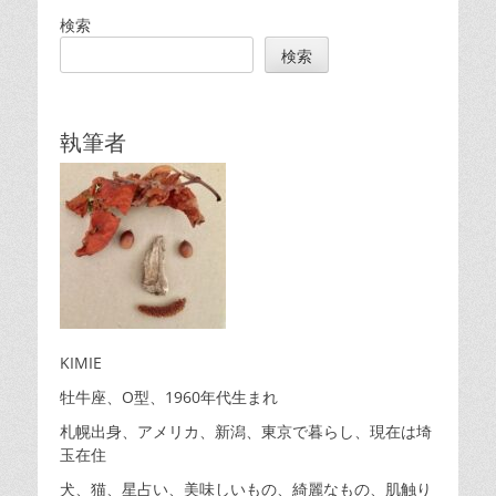
ゲ
検索
ー
検索
シ
ョ
ン
執筆者
KIMIE
牡牛座、O型、1960年代生まれ
札幌出身、アメリカ、新潟、東京で暮らし、現在は埼
玉在住
犬、猫、星占い、美味しいもの、綺麗なもの、肌触り