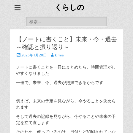
くらしの
検
索:
【ノートに書くこと】未来・今・過去
～確認と振り返り～
投
投
2025年1月20日
kimie
稿
稿
日
者
ノートに書くことを一冊にまとめたら、時間管理がし
やすくなりました
一冊で、未来、今、過去が把握できるからです
例えば、未来の予定を見ながら、今やることを決めら
れます
そして過去の記録を見ながら、今やることや未来の予
定を立て直します
そのため、使っているのは、日付など印刷されていな