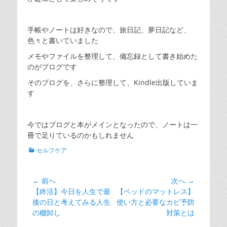
手帳やノートは好きなので、旅日記、夢日記など、
色々と書いていました
メモやファイルを整理して、備忘録として書き始めた
のがブログです
そのブログを、さらに整理して、Kindle出版していま
す
今ではブログと本がメインとなったので、ノートは一
冊で足りているのかもしれません
カ
セルフケア
テ
ゴ
リ
投
← 前へ
次へ →
ー
前
次
【終活】今日を人生で最
【ベッドのマットレス】
稿
の
の
後の日と考えてみる人生
使い方と必要なカビ予防
ナ
投
投
の棚卸し
対策とは
ビ
稿:
稿: