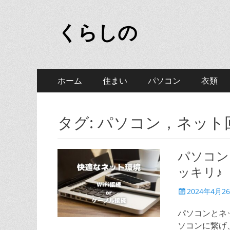
くらしの
メ
コ
ホーム
住まい
パソコン
衣類
ン
イ
テ
ン
ン
タグ:
パソコン，ネット
ツ
メ
へ
ニ
ス
パソコン
キ
ュ
ッキリ♪
ッ
ー
プ
投
2024年4月2
稿
日
パソコンとネ
ソコンに繋げ