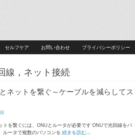
セルフケア
お問い合わせ
プライバシーポリシー
回線，ネット接続
とネットを繋ぐ～ケーブルを減らしてス
6日
ットを繋ぐには、ONUとルータが必要です ONUで光回線をパ
、ルータで複数のパソコンを
続きを読む…