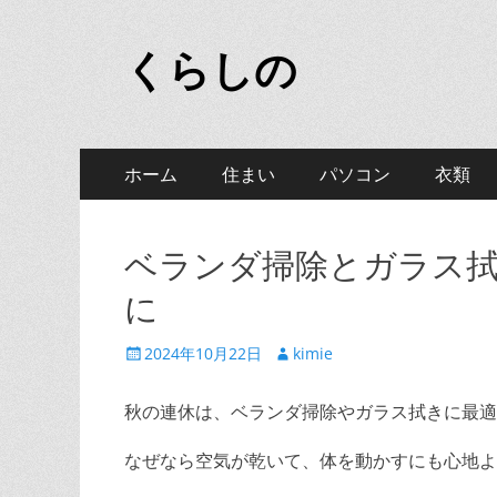
くらしの
メ
コ
ホーム
住まい
パソコン
衣類
ン
イ
テ
ン
ン
ベランダ掃除とガラス
ツ
メ
へ
に
ニ
ス
キ
投
投
2024年10月22日
kimie
ュ
ッ
稿
稿
ー
プ
日
者
秋の連休は、ベランダ掃除やガラス拭きに最適
なぜなら空気が乾いて、体を動かすにも心地よ